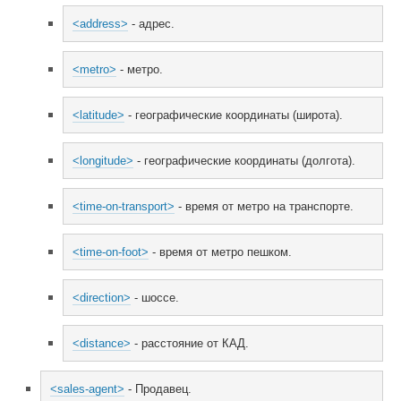
<address>
 - адрес.
<metro>
 - метро.
<latitude>
 - географические координаты (широта).
<longitude>
 - географические координаты (долгота).
<time-on-transport>
 - время от метро на транспорте.
<time-on-foot>
 - время от метро пешком.
<direction>
 - шоссе.
<distance>
 - расстояние от КАД.
<sales-agent>
 - Продавец.