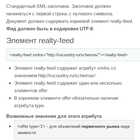
Стандартный XML-заголовок. Заголовок должен
начинаться с первой строки, с нулевого символа.
Документ должен содержать корневой элемент realty-feed.
Фид должен быть в кодировке UTF-8
.
Элемент realty-feed
<realty-feed xmlns="http://rucountry.ru/schemas/"></realty-feed>
Элемент realty-feed содержит атрибут xmlns со
значением http://rucountry.ru/schemas/
Элемент realty-feed содержит один или несколько
элементов offer
B корневом элементе offer обязательно наличие
атрибута type.
Возможные значения для этого атрибута
<offer type='1'> - для объявлений 
первичного рынка
 недв
ижимости