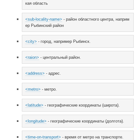
кая область
<sub-locality-name>
 - район областного центра, наприм
ер Рыбинский район
<city>
 - город, например Рыбинск.
<raion>
 - центральный район.
<address>
 - адрес.
<metro>
 - метро.
<latitude>
 - географические координаты (широта).
<longitude>
 - географические координаты (долгота).
<time-on-transport>
 - время от метро на транспорте.