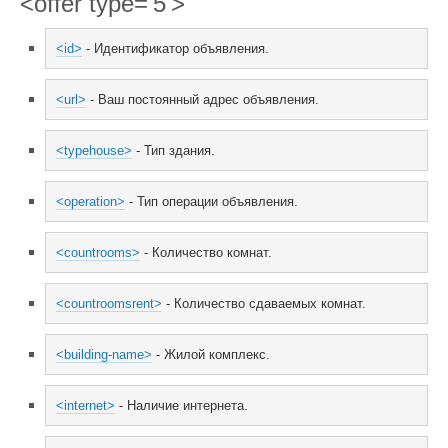
<offer type='5'>
<id>
 - Идентификатор объявления.
<url>
 - Ваш постоянный адрес объявления.
<typehouse>
 - Тип здания.
<operation>
 - Тип операции объявления.
<countrooms>
 - Количество комнат.
<countroomsrent>
 - Количество сдаваемых комнат.
<building-name>
 - Жилой комплекс.
<internet>
 - Наличие интернета.