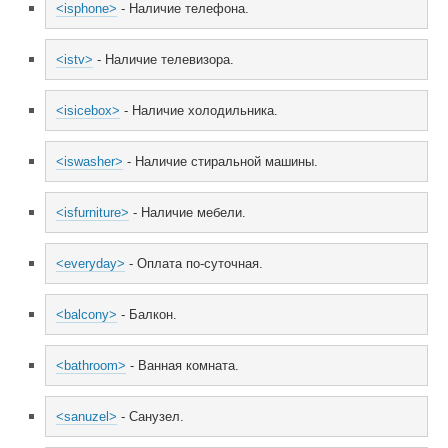
<isphone>
 - Наличие телефона.
<istv>
 - Наличие телевизора.
<isicebox>
 - Наличие холодильника.
<iswasher>
 - Наличие стиральной машины.
<isfurniture>
 - Наличие мебели.
<everyday>
 - Оплата по-суточная.
<balcony>
 - Балкон.
<bathroom>
 - Ванная комната.
<sanuzel>
 - Санузел.