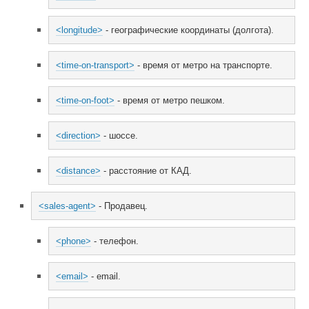
<longitude>
 - географические координаты (долгота).
<time-on-transport>
 - время от метро на транспорте.
<time-on-foot>
 - время от метро пешком.
<direction>
 - шоссе.
<distance>
 - расстояние от КАД.
<sales-agent>
 - Продавец.
<phone>
 - телефон.
<email>
 - email.