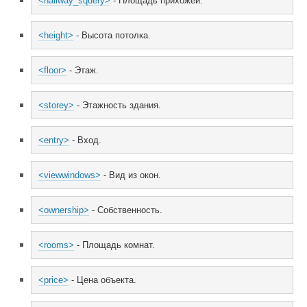
<hallway_squery>
 - Площадь прихожей.
<height>
 - Высота потолка.
<floor>
 - Этаж.
<storey>
 - Этажность здания.
<entry>
 - Вход.
<viewwindows>
 - Вид из окон.
<ownership>
 - Собственность.
<rooms>
 - Площадь комнат.
<price>
 - Цена объекта.