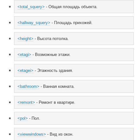
<total_squery>
 - Общая площадь объекта.
<hallway_squery>
 - Площадь прихожей.
<height>
 - Высота потолка.
<etagi>
 - Возможные этажи.
<etagei>
 - Этажность здания.
<bathroom>
 - Ванная комната.
<remont>
 - Ремонт в квартире.
<pol>
 - Пол.
<viewwindows>
 - Вид из окон.