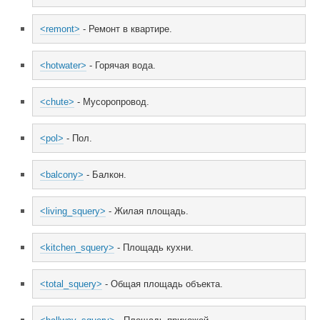
<remont>
 - Ремонт в квартире.
<hotwater>
 - Горячая вода.
<chute>
 - Мусоропровод.
<pol>
 - Пол.
<balcony>
 - Балкон.
<living_squery>
 - Жилая площадь.
<kitchen_squery>
 - Площадь кухни.
<total_squery>
 - Общая площадь объекта.