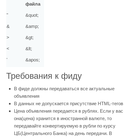
файла
"
&
quot;
&
&
amp;
>
&
gt;
<
&
lt;
'
&
apos;
Требования к фиду
В фиде должны передаваться все актуальные
объявления
В данных не допускается присутствие HTML-тегов
Цена объявления передается в рублях. Если у вас
она(цена) хранится в иностранной валюте, то
передавайте конвертируемую в рубли по курсу
ЦБ(Центрального Банка) на день передачи. В