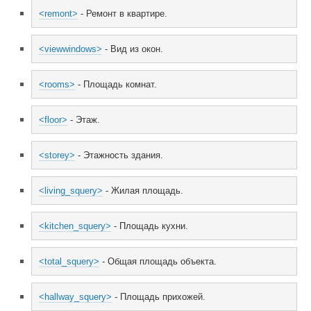
<remont>
 - Ремонт в квартире.
<viewwindows>
 - Вид из окон.
<rooms>
 - Площадь комнат.
<floor>
 - Этаж.
<storey>
 - Этажность здания.
<living_squery>
 - Жилая площадь.
<kitchen_squery>
 - Площадь кухни.
<total_squery>
 - Общая площадь объекта.
<hallway_squery>
 - Площадь прихожей.