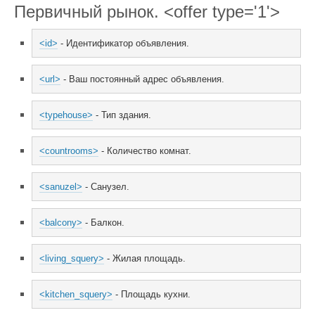
Первичный рынок. <offer type='1'>
<id>
 - Идентификатор объявления.
<url>
 - Ваш постоянный адрес объявления.
<typehouse>
 - Тип здания.
<countrooms>
 - Количество комнат.
<sanuzel>
 - Санузел.
<balcony>
 - Балкон.
<living_squery>
 - Жилая площадь.
<kitchen_squery>
 - Площадь кухни.