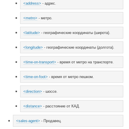
<address>
 - адрес.
<metro>
 - метро.
<latitude>
 - географические координаты (широта).
<longitude>
 - географические координаты (долгота).
<time-on-transport>
 - время от метро на транспорте.
<time-on-foot>
 - время от метро пешком.
<direction>
 - шоссе.
<distance>
 - расстояние от КАД.
<sales-agent>
 - Продавец.