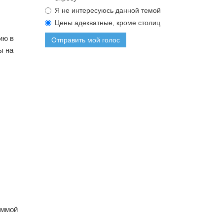
Я не интересуюсь данной темой
Цены адекватные, кроме столиц
ию в
Отправить мой голос
ы на
уммой