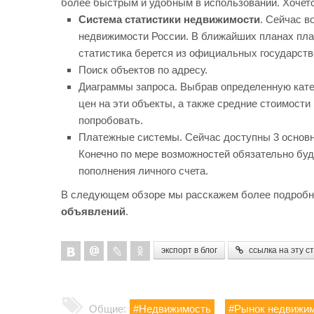
более быстрым и удобным в использовании. Хочется
Система статистики недвижимости
. Сейчас в
недвижимости России. В ближайших планах пла
статистика берется из официальных государст
Поиск объектов по адресу.
Диаграммы запроса. Выбрав определенную кате
цен на эти объекты, а также средние стоимост
попробовать.
Платежные системы. Сейчас доступны 3 основн
Конечно по мере возможностей обязательно бу
пополнения личного счета.
В следующем обзоре мы расскажем более подробн
объявлений
.
экспорт в блог
ссылка на эту с
Общие:
#Недвижимость
#Рынок недвижи