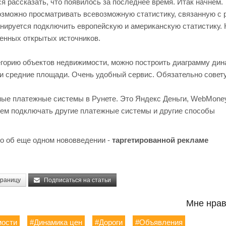
 рассказать, что появилось за последнее время. Итак начнем.
озможно просматривать всевозможную статистику, связанную с
нируется подключить европейскую и американскую статистику.
венных открытых источников.
горию объектов недвижимости, можно построить диаграмму дин
и и средние площади. Очень удобный сервис. Обязательно совет
ые платежные системы в Рунете. Это Яндекс Деньги, WebMoney,
дем подключать другие платежные системы и другие способы
о об еще одном нововведении -
таргетированной рекламе
траницу
Подписаться на статьи
Мне нрав
мости
#Динамика цен
#Дороги
#Объявления