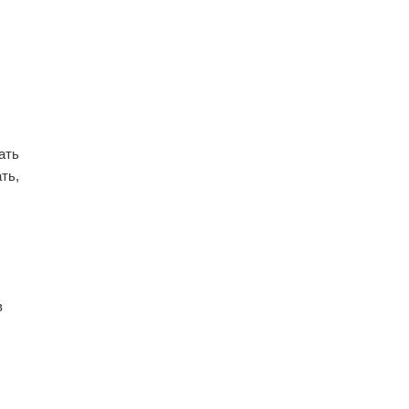
ать
ть,
в