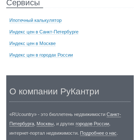
Сервисы
Ипотечный калькулятор
Индекс цен в Санкт-Петербурге
Индекс цен в Москве
Индекс цен в городах России
О компании РуКантри
«RUcountry» - это бюллетень недвижимости
Санкт-
Петербурга
,
Москвы
, и других
городов России
,
интернет-портал недвижимости.
Подробнее о нас
.