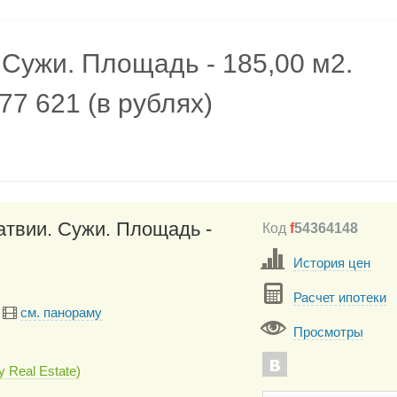
 Сужи. Площадь - 185,00 м2.
77 621 (в рублях)
атвии. Сужи. Площадь -
Код
f
54364148
История цен
Расчет ипотеки
см. панораму
Просмотры
 Real Estate)