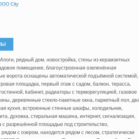
ООО City
НЫ
- Апоги, рядный дом, новостройка, стены из керамзитных
ладовое помещение, благоустроенная озеленённая
ные ворота оснащены автоматической подъёмной системой,
гровая площадка, первый этаж с садом, балкон, терасса,
гостинной, kабинет, радиаторы с терморегуляцией, газовое
рины, деревянные стекло-пакетные окна, паркетный пол, дв
ная кухня, встроенные стенные шкафы, холодильник,
та, духовка, стиральная машина, интернет, сигнализация,
а с разрешённой площадью под строительство,
рядом с озером, находится рядом с лесом, стратегически