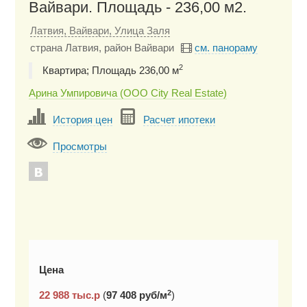
Вайвари. Площадь - 236,00 м2.
Латвия, Вайвари, Улица Заля
страна Латвия, район Вайвари
см. панораму
2
Квартира; Площадь 236,00 м
Арина Умпировича (ООО City Real Estate)
История цен
Расчет ипотеки
Просмотры
Цена
2
22 988
тыс.р
(
97 408 руб/м
)