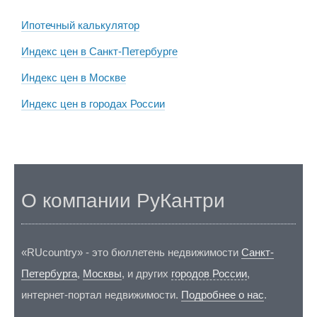
Ипотечный калькулятор
Индекс цен в Санкт-Петербурге
Индекс цен в Москве
Индекс цен в городах России
О компании РуКантри
«RUcountry» - это бюллетень недвижимости
Санкт-
Петербурга
,
Москвы
, и других
городов России
,
интернет-портал недвижимости.
Подробнее о нас
.