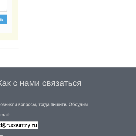
ть
Как с нами связаться
озникли вопросы, тогда
пишите
. Обсудим
mail: