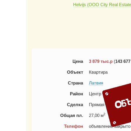
Helvijs (ООО City Real Estate
Цена
3 879
тыс.р
(
143 677
Объект
Квартира
Страна
Латвия
Район
Центр
Сделка
Прямая продажа
2
Общая пл.
27,00 м
Телефон
объявление закрыто