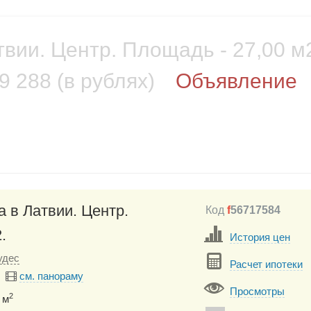
вии. Центр. Площадь - 27,00 м
9 288 (в рублях)
Объявление
 в Латвии. Центр.
Код
f
56717584
.
История цен
удес
Расчет ипотеки
см. панораму
Просмотры
2
 м