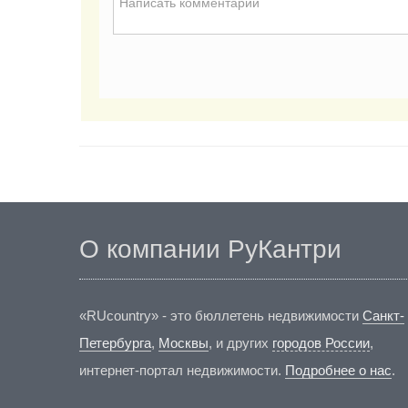
О компании РуКантри
«RUcountry» - это бюллетень недвижимости
Санкт-
Петербурга
,
Москвы
, и других
городов России
,
интернет-портал недвижимости.
Подробнее о нас
.