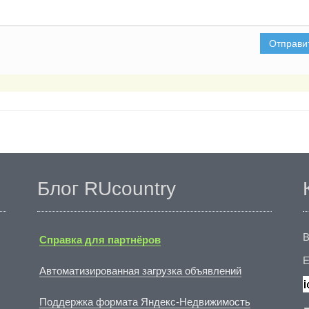
Отправи
Блог RUcountry
В
Справка для партнёров
E
Автоматизированная загрузка объявлений
Поддержка формата Яндекс-Недвижимость