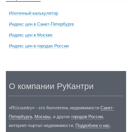
Ипотечный калькулятор
Индекс цен в Санкт-Петербурге
Индекс цен в Москве
Индекс цен в городах России
О компании РуКантри
«RUcountry» - это бюллетень недвижимости
Санкт-
Петербурга
,
Москвы
, и других
городов России
,
интернет-портал недвижимости.
Подробнее о нас
.