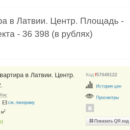
ра в Латвии. Центр. Площадь -
кта - 36 398 (в рублях)
вартира в Латвии. Центр.
Код
f
57049122
.
История цен
ибас
Просмотры
см. панораму
2
 м
Показать QR код
e)