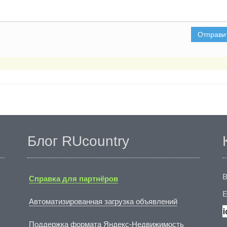
Отправи
Блог RUcountry
В
Справка для партнёров
E
Автоматизированная загрузка объявлений
Поддержка формата Яндекс-Недвижимость