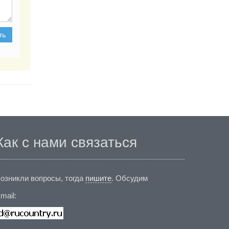
ть
Как с нами связаться
озникли вопросы, тогда
пишите
. Обсудим
mail: