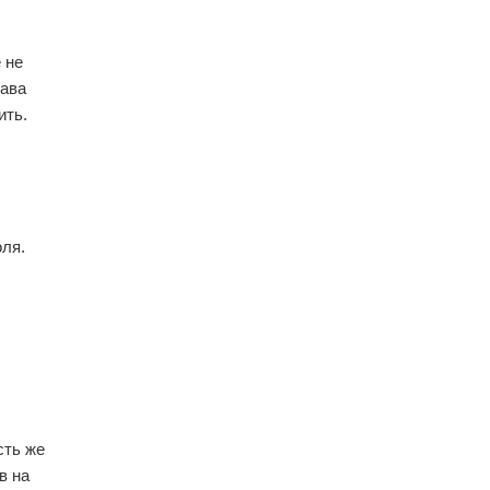
 не
рава
ить.
оля.
сть же
в на