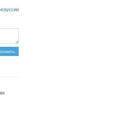
искуссии
править
лял