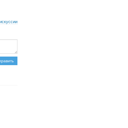
искуссии
править