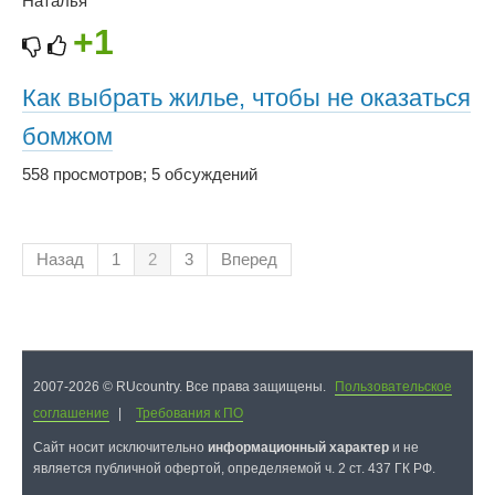
Наталья
+1
Как выбрать жилье, чтобы не оказаться
бомжом
558 просмотров
;
5 обсуждений
Назад
1
2
3
Вперед
2007-2026 © RUcountry. Все права защищены.
Пользовательское
соглашение
|
Требования к ПО
Cайт носит исключительно
информационный характер
и не
является публичной офертой, определяемой ч. 2 ст. 437 ГК РФ.