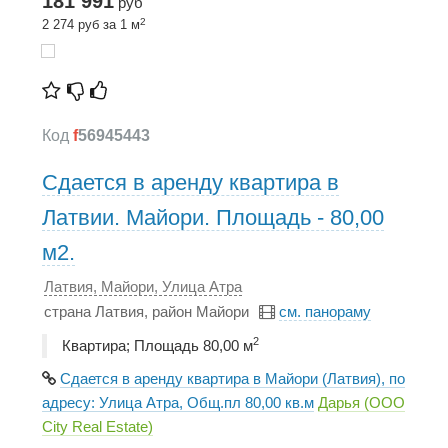
181 991
руб
2
2 274 руб за 1 м
Код
f
56945443
Сдается в аренду квартира в
Латвии. Мaйори. Площадь - 80,00
м2.
Латвия, Мaйори, Улица Атра
страна Латвия, район Мaйори
см. панораму
2
Квартира; Площадь 80,00 м
Сдается в аренду квартира в Мaйори (Латвия), по
адресу: Улица Атра, Общ.пл 80,00 кв.м
Дарья (ООО
City Real Estate)