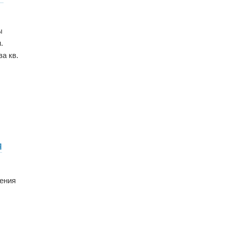
ы
.
за кв.
я
жения