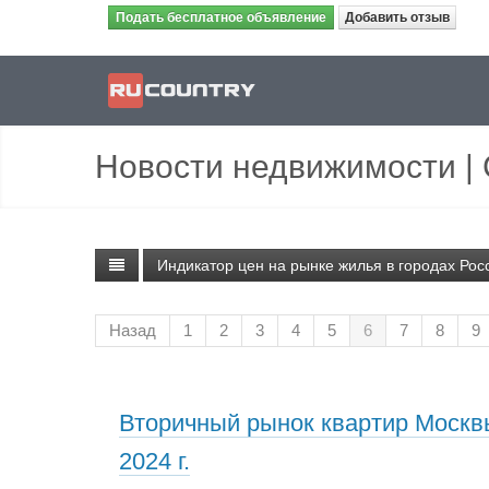
Подать бесплатное объявление
Добавить отзыв
Новости недвижимости
|
Индикатор цен на рынке жилья в городах Рос
Назад
1
2
3
4
5
6
7
8
9
Вторичный рынок квартир Москвы 
2024 г.