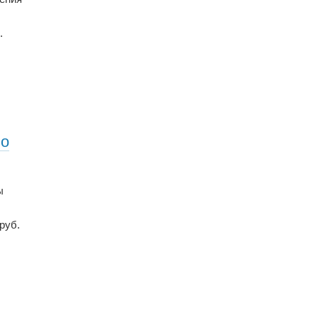
.
по
ы
руб.