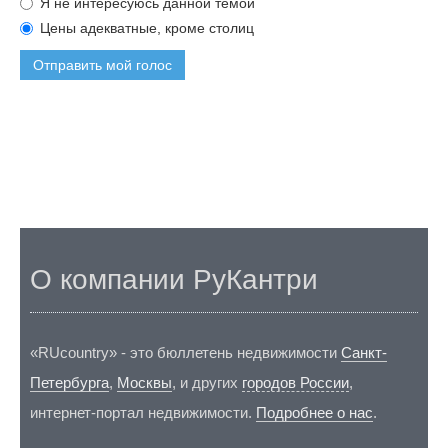
Я не интересуюсь данной темой
Цены адекватные, кроме столиц
Отправить мой голос
О компании РуКантри
«RUcountry» - это бюллетень недвижимости
Санкт-
Петербурга
,
Москвы
, и других
городов России
,
интернет-портал недвижимости.
Подробнее о нас
.