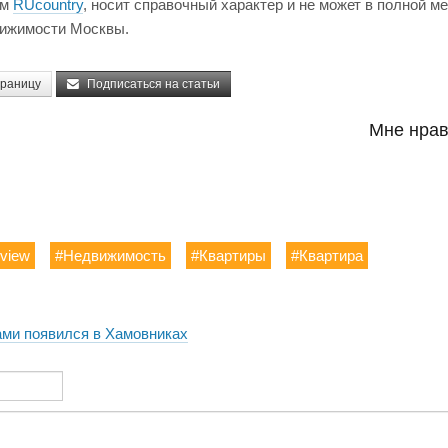
ом
RUcountry
, носит справочный характер и не может в полной м
вижимости Москвы.
траницу
Подписаться на статьи
Мне нрав
rview
#Недвижимость
#Квартиры
#Квартира
ами появился в Хамовниках