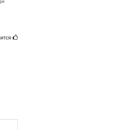
ере
ится