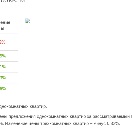
ение
ны
32%
15%
51%
23%
56%
днокомнатных квартир.
цены предложения однокомнатных квартир за рассматриваемый 
%. Изменение цены трехкомнатных квартир – минус 0,32%.