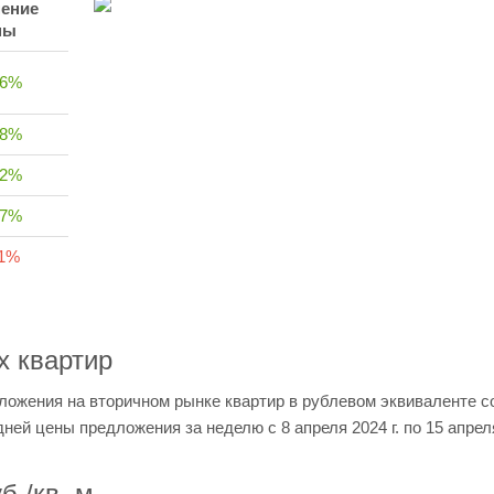
ение
ны
16%
08%
62%
37%
21%
х квартир
ложения на вторичном рынке квартир в рублевом эквиваленте с
дней цены предложения за неделю с 8 апреля 2024 г. по 15 апреля
б./кв. м