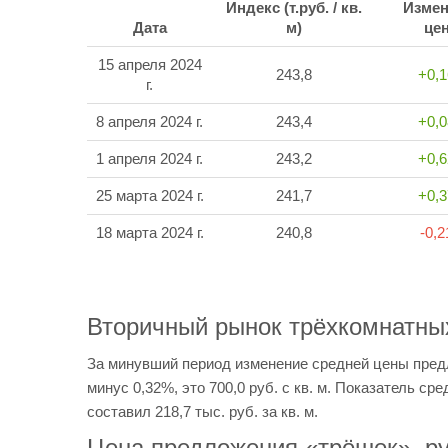
Индекс (т.руб. / кв.
Измен
Дата
м)
це
15 апреля 2024
243,8
+0,
г.
8 апреля 2024 г.
243,4
+0,
1 апреля 2024 г.
243,2
+0,
25 марта 2024 г.
241,7
+0,
18 марта 2024 г.
240,8
-0,
Вторичный рынок трёхкомнатны
За минувший период изменение средней цены пред
минус 0,32%, это 700,0 руб. с кв. м. Показатель сре
составил 218,7 тыс. руб. за кв. м.
Цена предложения «трёшек», ру