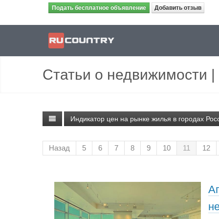
Подать бесплатное объявление
Добавить отзыв
Статьи о недвижимости
|
Индикатор цен на рынке жилья в городах Рос
Назад
5
6
7
8
9
10
11
12
А
н