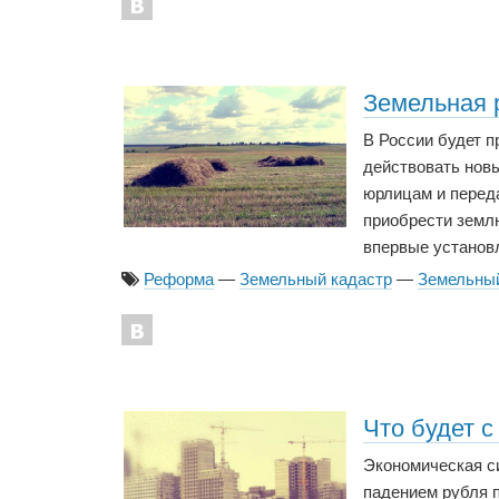
Земельная 
В России будет п
действовать нов
юрлицам и перед
приобрести землю
впервые установл
Реформа
—
Земельный кадастр
—
Земельный
Что будет 
Экономическая си
падением рубля п