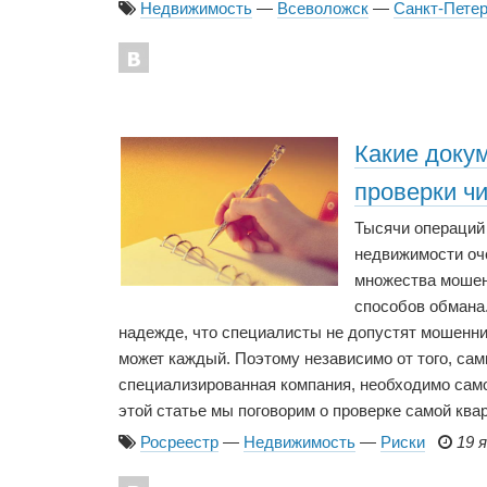
Недвижимость
—
Всеволожск
—
Санкт-Петер
Какие доку
проверки ч
Тысячи операций
недвижимости оче
множества мошен
способов обмана
надежде, что специалисты не допустят мошенни
может каждый. Поэтому независимо от того, сам
специализированная компания, необходимо само
этой статье мы поговорим о проверке самой ква
Росреестр
—
Недвижимость
—
Риски
19 я