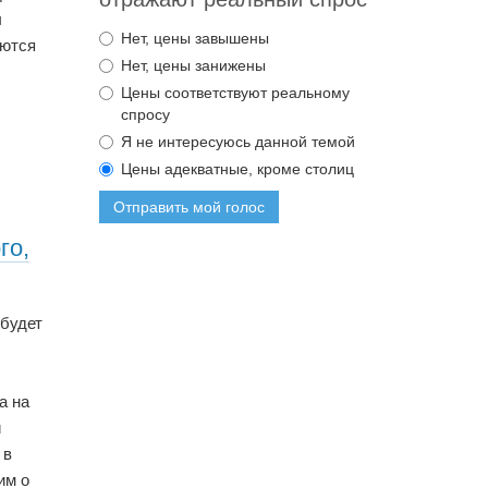
ы
Нет, цены завышены
аются
Нет, цены занижены
Цены соответствуют реальному
спросу
Я не интересуюсь данной темой
Цены адекватные, кроме столиц
Отправить мой голос
го,
 будет
а на
и
 в
им о