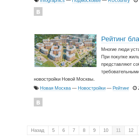
Infographics
—
Подмосковье
—
RUcountry
Рейтинг бл
Многие люди уста
При покупке жиль
представляют соб
требовательными
новостройки Новой Москвы.
Новая Москва
—
Новостройки
—
Рейтинг
Назад
5
6
7
8
9
10
11
12