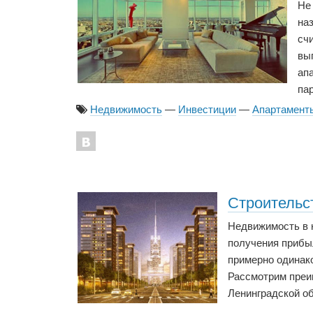
Не
на
счи
выг
ап
па
Недвижимость
—
Инвестиции
—
Апартамент
Строительс
Недвижимость в н
получения прибы
примерно одинако
Рассмотрим преи
Ленинградской об