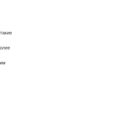
 такие
более
оим