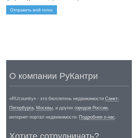
Отправить мой голос
О компании РуКантри
«RUcountry» - это бюллетень недвижимости
Санкт-
Петербурга
,
Москвы
, и других
городов России
,
интернет-портал недвижимости.
Подробнее о нас
.
Хотите сотрудничать?