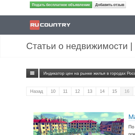
Подать бесплатное объявление
Добавить отзыв
Статьи о недвижимости
|
Индикатор цен на рынке жилья в городах Рос
Назад
10
11
12
13
14
15
16
М
По
по