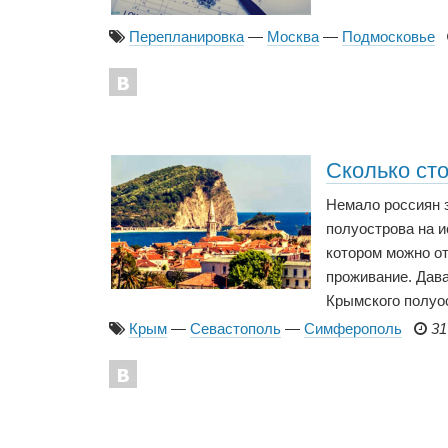
Перепланировка
—
Москва
—
Подмосковье
Сколько ст
Немало россиян 
полуострова на и
котором можно от
проживание. Дава
Крымского полуо
Крым
—
Севастополь
—
Симферополь
31