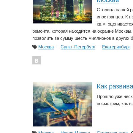
Столица нашей ро
иностранцев. К п
кв.м. оцениваетс
ремонта, которая находится на окраине Москвы
позволить за сумму шесть миллионов в других 
Москва
—
Санкт-Петербург
—
Екатеринбург
Как развив
Прошло уже неско
посмотрим, как в
Москва
—
Новая Москва
—
Строительство