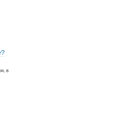
е?
я, в