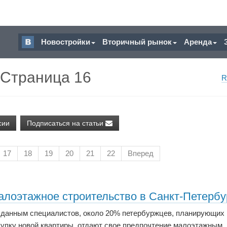
Новостройки
Вторичный рынок
Аренда
 Страница 16
R
сии
Подписаться на статьи
17
18
19
20
21
22
Вперед
алоэтажное строительство в Санкт-Петербу
 данным специалистов, около 20% петербуржцев, планирующих
купку новой квартиры, отдают свое предпочтение малоэтажным