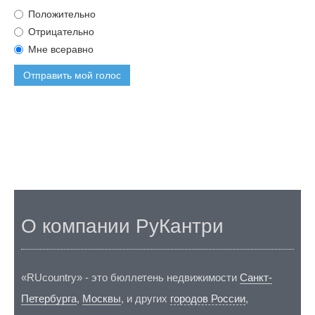
Положительно
Отрицательно
Мне всеравно
Отправить мой голос
О компании РуКантри
«RUcountry» - это бюллетень недвижимости
Санкт-
Петербурга
,
Москвы
, и других
городов России
,