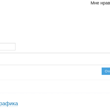
Мне нрав
От
графика