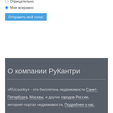
Отрицательно
Мне всеравно
Отправить мой голос
О компании РуКантри
«RUcountry» - это бюллетень недвижимости
Санкт-
Петербурга
,
Москвы
, и других
городов России
,
интернет-портал недвижимости.
Подробнее о нас
.