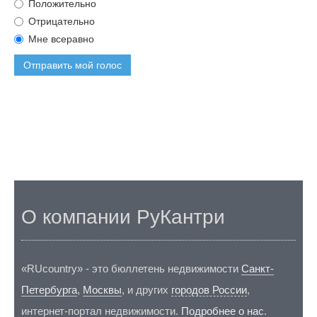
Положительно
Отрицательно
Мне всеравно
Отправить мой голос
О компании РуКантри
«RUcountry» - это бюллетень недвижимости
Санкт-
Петербурга
,
Москвы
, и других
городов России
,
интернет-портал недвижимости.
Подробнее о нас
.