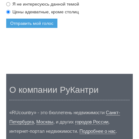
Я не интересуюсь данной темой
Цены адекватные, кроме столиц
Отправить мой голос
О компании РуКантри
«RUcountry» - это бюллетень недвижимости
Санкт-
Петербурга
,
Москвы
, и других
городов России
,
интернет-портал недвижимости.
Подробнее о нас
.