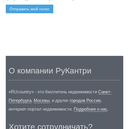
Отправить мой голос
О компании РуКантри
«RUcountry» - это бюллетень недвижимости
Санкт-
Петербурга
,
Москвы
, и других
городов России
,
интернет-портал недвижимости.
Подробнее о нас
.
Хотите сотрудничать?