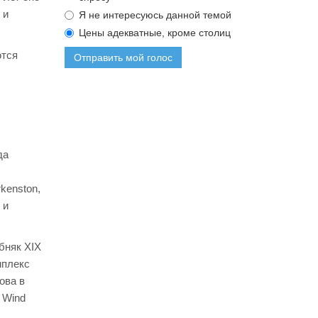
 и
Я не интересуюсь данной темой
Цены адекватные, кроме столиц
ются
Отправить мой голос
да
kenston,
 и
бняк XIX
мплекс
ова в
 Wind