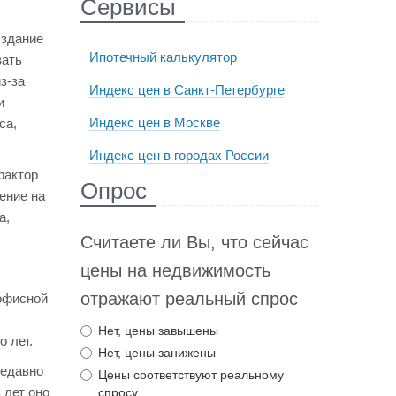
Сервисы
 здание
Ипотечный калькулятор
вать
з-за
Индекс цен в Санкт-Петербурге
и
Индекс цен в Москве
са,
Индекс цен в городах России
фактор
Опрос
ение на
а,
Считаете ли Вы, что сейчас
цены на недвижимость
отражают реальный спрос
 офисной
Нет, цены завышены
 лет.
Нет, цены занижены
недавно
Цены соответствуют реальному
 лет оно
спросу