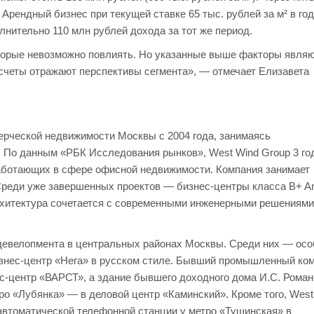
Арендный бизнес при текущей ставке 65 тыс. рублей за м² в год
нительно 110 млн рублей дохода за тот же период.
которые невозможно повлиять. Но указанные выше факторы явля
асчеты отражают перспективы сегмента», — отмечает Елизавета
ерческой недвижимости Москвы с 2004 года, занимаясь
 По данным «РБК Исследования рынков», West Wind Group 3 го
работающих в сфере офисной недвижимости. Компания занимает
Среди уже завершенных проектов — бизнес‑центры класса B+ Ar
 архитектура сочетается с современными инженерными решениями
девелопмента в центральных районах Москвы. Среди них — осо
изнес-центр «Нега» в русском стиле. Бывший промышленный ко
с-центр «ВАРСТ», а здание бывшего доходного дома И.С. Роман
о «Лубянка» — в деловой центр «Каминский». Кроме того, West
автоматической телефонной станции у метро «Тушинская» в