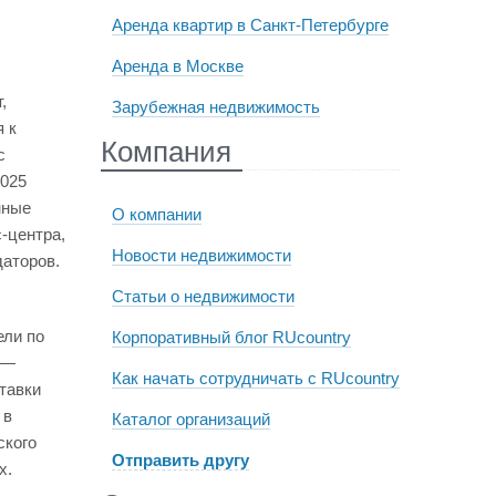
Аренда квартир в Санкт-Петербурге
Аренда в Москве
,
Зарубежная недвижимость
я к
Компания
с
2025
нные
О компании
-центра,
Новости недвижимости
даторов.
Статьи о недвижимости
ели по
Корпоративный блог RUcountry
 —
Как начать сотрудничать с RUcountry
тавки
 в
Каталог организаций
ского
Отправить другу
х.