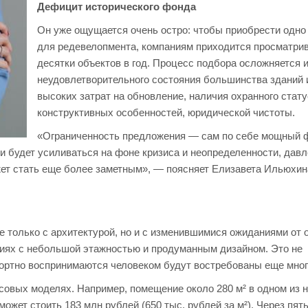
Дефицит исторического фонда
Он уже ощущается очень остро: чтобы приобрести одно
для редевелопмента, компаниям приходится просматри
десятки объектов в год. Процесс подбора осложняется и
неудовлетворительного состояния большинства зданий 
высоких затрат на обновление, наличия охранного стату
конструктивных особенностей, юридической чистоты.
«Ограниченность предложения — сам по себе мощный 
ти будет усиливаться на фоне кризиса и неопределенности, давл
ожет стать еще более заметным», — поясняет Елизавета Ильюхин
е только с архитектурой, но и с изменившимися ожиданиями от
иях с небольшой этажностью и продуманным дизайном. Это не
ортно воспринимаются человеком будут востребованы еще много
овых моделях. Например, помещение около 280 м² в одном из 
жет стоить 183 млн рублей (650 тыс. рублей за м²). Через пять