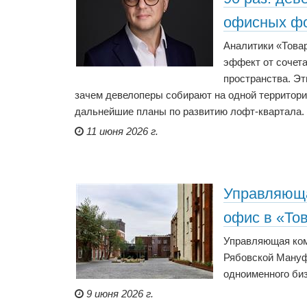
офисных ф
Аналитики «Това
эффект от сочет
пространства. Э
зачем девелоперы собирают на одной территори
дальнейшие планы по развитию лофт-квартала.
11 июня 2026 г.
Управляющ
офис в «То
Управляющая ком
Рябовской Мануф
одноименного биз
9 июня 2026 г.