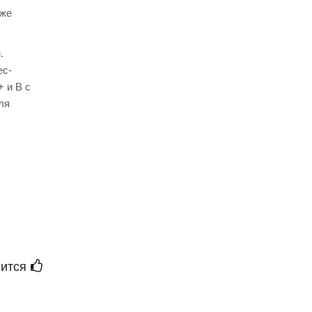
кже
.
ес-
 и В с
ля
ится