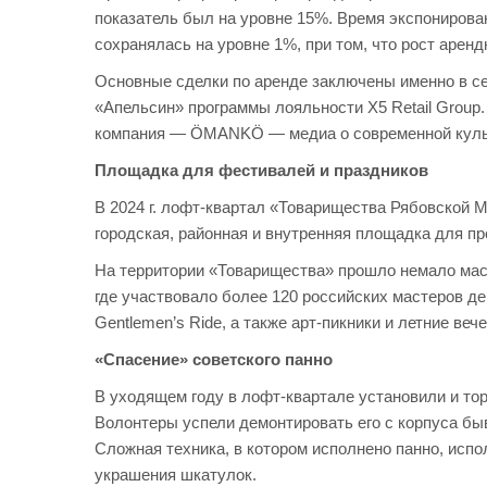
показатель был на уровне 15%. Время экспонирова
сохранялась на уровне 1%, при том, что рост арен
Основные сделки по аренде заключены именно в с
«Апельсин» программы лояльности X5 Retail Group.
компания — ÖMANKÖ — медиа о современной культ
Площадка для фестивалей и праздников
В 2024 г. лофт-квартал «Товарищества Рябовской
городская, районная и внутренняя площадка для пр
На территории «Товарищества» прошло немало мас
где участвовало более 120 российских мастеров д
Gentlemen’s Ride, а также арт-пикники и летние ве
«Спасение» советского панно
В уходящем году в лофт-квартале установили и т
Волонтеры успели демонтировать его с корпуса бы
Сложная техника, в котором исполнено панно, исп
украшения шкатулок.