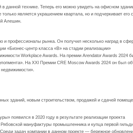
 в данной технике. Теперь его можно увидеть на офисном здани
только является украшением квартала, но и подчеркивает его с
ей Алешин.
 но и профессионалы рынка. Он получил несколько наград в сфе
ии «Бизнес-центр класса «В» на стадии реализации»
жимости Workplace Awards. На премии Arendator Awards 2024 б
велопмента». На XXI Премии CRE Moscow Awards 2024 он был о
 недвижимости».
ых зданий, новым строительством, продажей и сдачей помеще
ы» появился в 2020 году в результате реализации проекта
Рябовской мануфактуры промышленника и купца первой гильди
. Среди задач компании в данном проекте — бережное обновлен