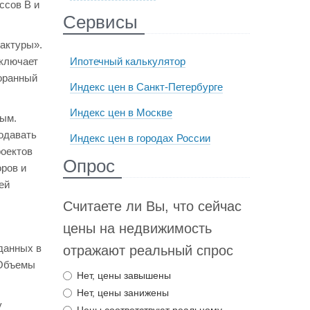
ссов В и
Сервисы
актуры».
включает
Ипотечный калькулятор
торанный
Индекс цен в Санкт-Петербурге
Индекс цен в Москве
ным.
одавать
Индекс цен в городах России
роектов
Опрос
ров и
ей
Считаете ли Вы, что сейчас
цены на недвижимость
данных в
отражают реальный спрос
 Объемы
Нет, цены завышены
Нет, цены занижены
у