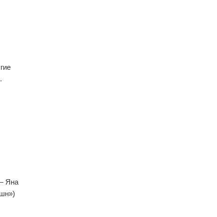
гие
.
— Яна
юшн»)