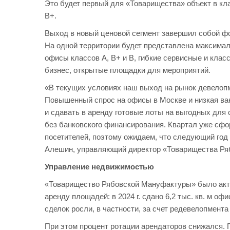
Это будет первый для «Товарищества» объект в кл
В+.
Выход в новый ценовой сегмент завершил собой ф
На одной территории будет представлена максима
офисы классов А, В+ и В, гибкие сервисные и клас
бизнес, открытые площадки для мероприятий.
«В текущих условиях наш выход на рынок девелоп
Повышенный спрос на офисы в Москве и низкая ва
и сдавать в аренду готовые лоты на выгодных для 
без банковского финансирования. Квартал уже сфо
посетителей, поэтому ожидаем, что следующий год
Алешин, управляющий директор «Товарищества Ря
Управление недвижимостью
«Товарищество Рябовской Мануфактуры» было акт
аренду площадей: в 2024 г. сдано 6,2 тыс. кв. м о
сделок росли, в частности, за счет редевелопмента
При этом процент ротации арендаторов снижался. По