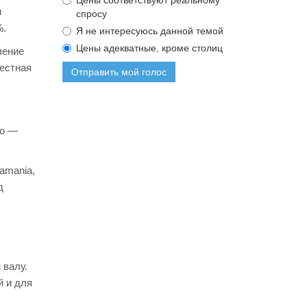
Цены соответствуют реальному
и
спросу
%.
Я не интересуюсь данной темой
Цены адекватные, кроме столиц
ление
вестная
Отправить мой голос
во —
amania,
д
 валу.
й и для