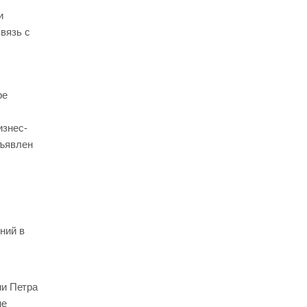
и
вязь с
ре
изнес-
бъявлен
ний в
и Петра
ие