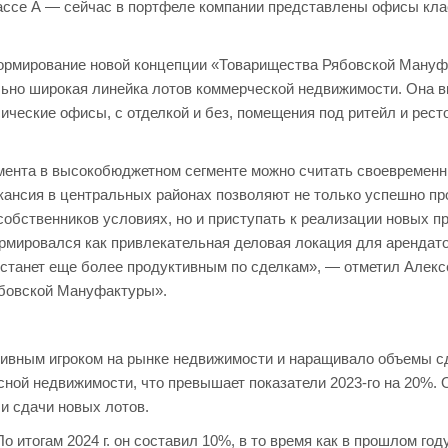
ассе А — сейчас в портфеле компании представлены офисы кла
ормирование новой концепции «Товарищества Рябовской Мануф
льно широкая линейка лотов коммерческой недвижимости. Она 
сические офисы, с отделкой и без, помещения под ритейл и рес
мента в высокобюджетном сегменте можно считать своевремен
кансия в центральных районах позволяют не только успешно пр
собственников условиях, но и приступать к реализации новых п
рмировался как привлекательная деловая локация для арендато
 станет еще более продуктивным по сделкам», — отметил Алекс
бовской Мануфактуры».
ивным игроком на рынке недвижимости и наращивало объемы с
фисной недвижимости, что превышает показатели 2023-го на 20%.
 и сдачи новых лотов.
 итогам 2024 г. он составил 10%, в то время как в прошлом год