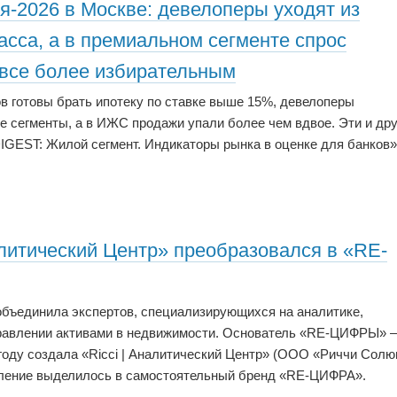
я-2026 в Москве: девелоперы уходят из
асса, а в премиальном сегменте спрос
 все более избирательным
в готовы брать ипотеку по ставке выше 15%, девелоперы
 сегменты, а в ИЖС продажи упали более чем вдвое. Эти и дру
GEST: Жилой сегмент. Индикаторы рынка в оценке для банков»
алитический Центр» преобразовался в «RE-
объединила экспертов, специализирующихся на аналитике,
правлении активами в недвижимости. Основатель «RE-ЦИФРЫ» 
году создала «Ricci | Аналитический Центр» (ООО «Риччи Сол
равление выделилось в самостоятельный бренд «RE-ЦИФРА».