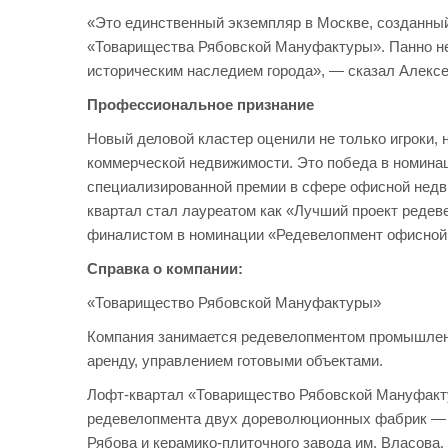
«Это единственный экземпляр в Москве, созданный
«Товарищества Рябовской Мануфактуры». Панно не 
историческим наследием города», — сказал Алекс
Профессиональное признание
Новый деловой кластер оценили не только игроки,
коммерческой недвижимости. Это победа в номинац
специализированной премии в сфере офисной недви
квартал стал лауреатом как «Лучший проект реде
финалистом в номинации «Редевелопмент офисной
Справка о компании:
«Товарищество Рябовской Мануфактуры»
Компания занимается редевелопментом промышленн
аренду, управлением готовыми объектами.
Лофт-квартал «Товарищество Рябовской Мануфактур
редевелопмента двух дореволюционных фабрик — 
Рябова и керамико-плиточного завода им. Власова