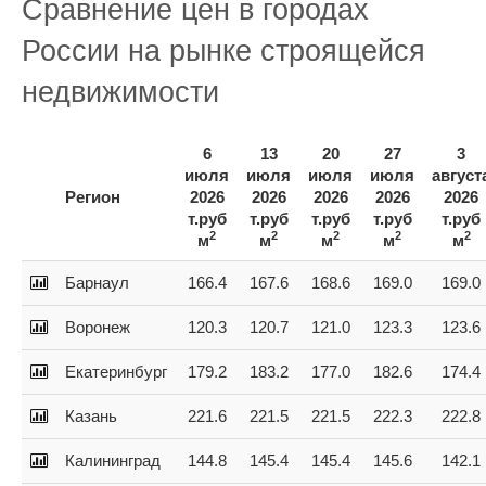
Сравнение цен в городах
России на рынке строящейся
недвижимости
6
13
20
27
3
июля
июля
июля
июля
август
Регион
2026
2026
2026
2026
2026
т.руб
т.руб
т.руб
т.руб
т.руб
2
2
2
2
2
м
м
м
м
м
Барнаул
166.4
167.6
168.6
169.0
169.0
Воронеж
120.3
120.7
121.0
123.3
123.6
Екатеринбург
179.2
183.2
177.0
182.6
174.4
Казань
221.6
221.5
221.5
222.3
222.8
Калининград
144.8
145.4
145.4
145.6
142.1