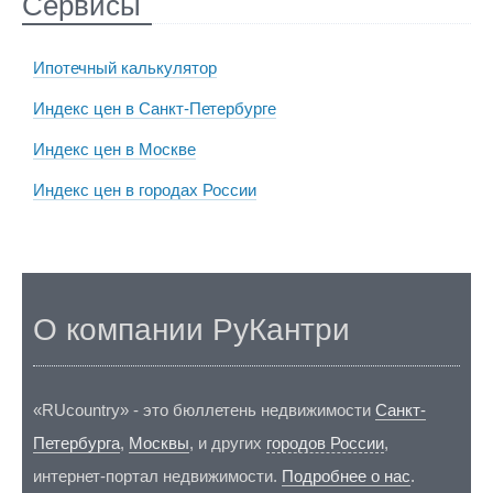
Сервисы
Ипотечный калькулятор
Индекс цен в Санкт-Петербурге
Индекс цен в Москве
Индекс цен в городах России
О компании РуКантри
«RUcountry» - это бюллетень недвижимости
Санкт-
Петербурга
,
Москвы
, и других
городов России
,
интернет-портал недвижимости.
Подробнее о нас
.