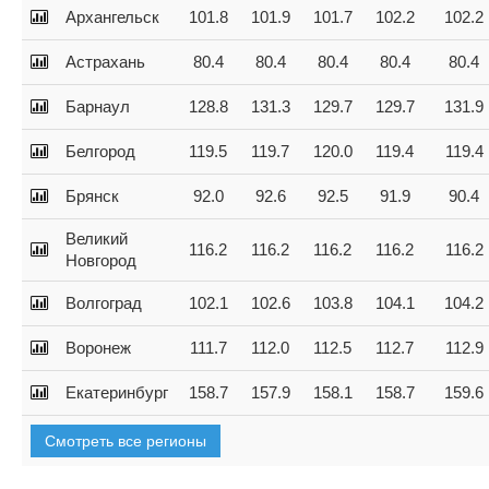
Архангельск
101.8
101.9
101.7
102.2
102.2
Астрахань
80.4
80.4
80.4
80.4
80.4
Барнаул
128.8
131.3
129.7
129.7
131.9
Белгород
119.5
119.7
120.0
119.4
119.4
Брянск
92.0
92.6
92.5
91.9
90.4
Великий
116.2
116.2
116.2
116.2
116.2
Новгород
Волгоград
102.1
102.6
103.8
104.1
104.2
Воронеж
111.7
112.0
112.5
112.7
112.9
Екатеринбург
158.7
157.9
158.1
158.7
159.6
Смотреть все регионы