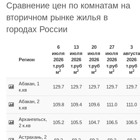
Сравнение цен по комнатам на
вторичном рынке жилья в
городах России
6
13
20
27
3
июля
июля
июля
июля
августа
Регион
2026
2026
2026
2026
2026
т.руб
т.руб
т.руб
т.руб
т.руб
2
2
2
2
2
м
м
м
м
м
Абакан, 1
129.7
129.7
129.7
129.7
129.7
к.кв
Абакан, 2
109.8
109.4
109.6
111.0
111.0
к.кв
Архангельск,
105.2
105.5
104.7
106.5
106.5
2 к.кв
Астрахань, 2