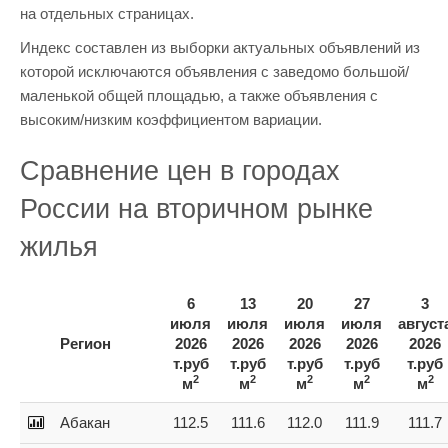
на отдельных страницах.
Индекс составлен из выборки актуальных объявлений из
которой исключаются объявления с заведомо большой/
маленькой общей площадью, а также объявления с
высоким/низким коэффициентом вариации.
Сравнение цен в городах
России на вторичном рынке
жилья
6
13
20
27
3
июля
июля
июля
июля
август
Регион
2026
2026
2026
2026
2026
т.руб
т.руб
т.руб
т.руб
т.руб
2
2
2
2
2
м
м
м
м
м
Абакан
112.5
111.6
112.0
111.9
111.7