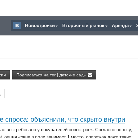
Новостройки
Вторичный рынок
Аренда
сии
Подписаться на тег | детские сады
д
е спроса: объяснили, что скрыто внутри
ас востребовано у покупателей новостроек. Согласно опросу,
 опция «окна в пол» занимает 1 место, опережая даже такие