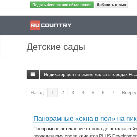
Подать бесплатное объявление
Добавить отзыв
Детские сады
Индикатор цен на рынке жилья в городах Рос
Назад
1
2
3
4
5
6
7
Впере
Панорамные «окна в пол» на пик
Панорамное остекление от пола до потолка сейч
проведенному среди клиентов PLUS Development,