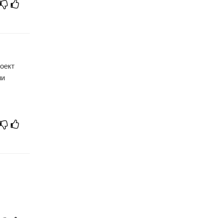
оект
ии